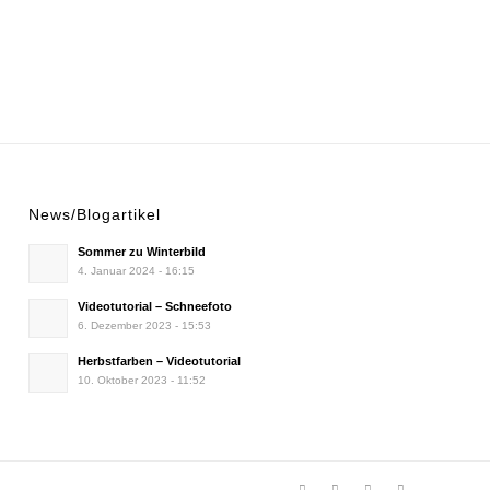
News/Blogartikel
Sommer zu Winterbild
4. Januar 2024 - 16:15
Videotutorial – Schneefoto
6. Dezember 2023 - 15:53
Herbstfarben – Videotutorial
10. Oktober 2023 - 11:52