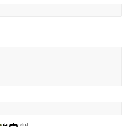
ie
dargelegt sind
*