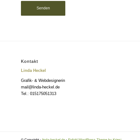
Kontakt
Linda Heckel
Grafik- & Webdesignerin
mail@linda-heckel.de
Tel.: 015175051313
© Copyright -
linda-heckel.de
-
Enfold WordPress Theme by Kriesi